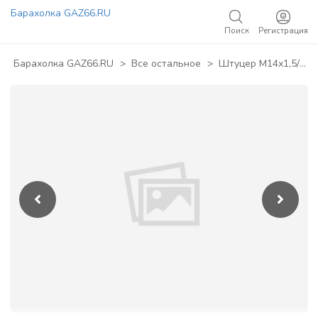
Барахолка GAZ66.RU
Поиск
Регистрация
Добавить объявление
Барахолка GAZ66.RU
>
Все остальное
>
Штуцер М14х1,5/К1/4 под ключ на 14, отверстие = ф5мм