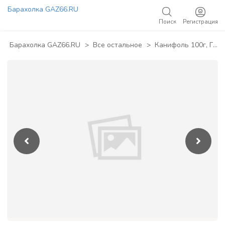
Барахолка GAZ66.RU
Поиск
Регистрация
Добавить объявление
Барахолка GAZ66.RU
>
Все остальное
>
Канифоль 100г, ГОСТ 797-64