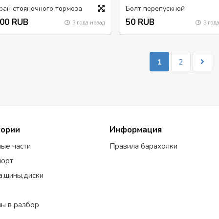
ран стояночного тормоза
Болт перепускной
00 RUB
50 RUB
3 года назад
3 года
1
2
гории
Информация
ные части
Правила барахолки
порт
а,шины,диски
ы в разбор