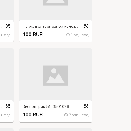
ект крана 2-х магистрального пневматического ЗИЛ, КАМАЗ
Накладка тормозной колодки ГАЗ-66
100 RUB
 назад
1 год назад
ан перепускной УРАЛ 375-3501048
Эксцентрик 51-3501028
100 RUB
 назад
2 года назад