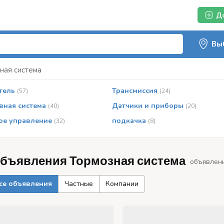
Д
ная система
тель
Трансмиссия
(57)
(24)
вная система
Датчики и приборы
(40)
(20)
ое управление
подкачка
(32)
(8)
бъявления Тормозная система
объявлени
се объявления
Частные
Компании