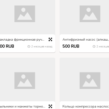
Накладка фрикционная ручного тормоза ГАЗ-66, 66-3507020
Антифриз
00 RUB
500 RUB
2 месяцев назад
2 месяцев
Пыльники и манжеты тормозного цилиндра переднего колеса ГАЗ-66
Кольц