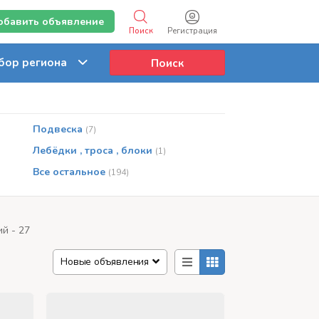
обавить объявление
Поиск
Регистрация
Поиск
Подвеска
(7)
Лебёдки , троса , блоки
(1)
Все остальное
(194)
й - 27
Новые объявления