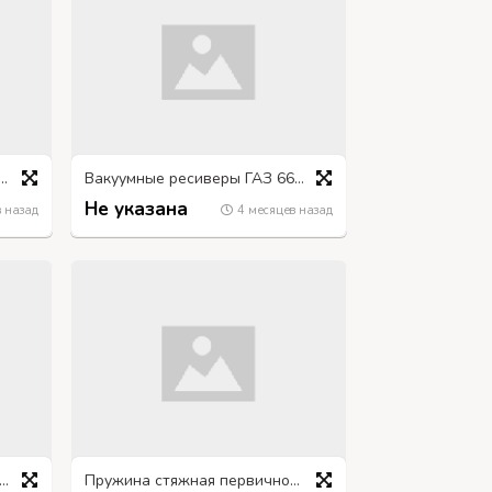
ный насос (алкаш, сикомат)
Вакуумные ресиверы ГАЗ 66 3307
Не указана
 назад
4 месяцев назад
о компрессора маслосъёмное КАМАЗ
Пружина стяжная первичной колодки ручного тормоза