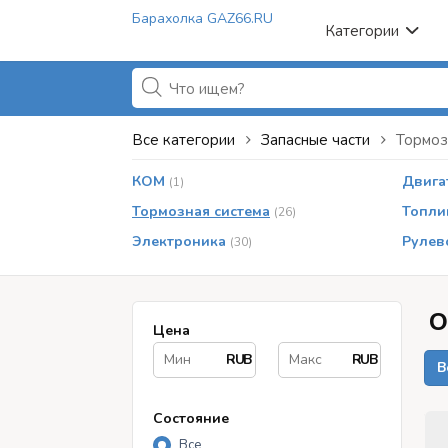
Барахолка GAZ66.RU
Категории
Все категории
Запасные части
Тормоз
КОМ
Двига
(1)
Тормозная система
Топли
(26)
Электроника
Рулев
(30)
О
Цена
RUB
RUB
В
Состояние
Все