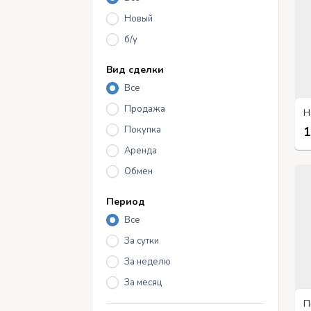
Новый
б/у
Вид сделки
Все
Продажа
Покупка
1
Аренда
Обмен
Период
Все
За сутки
За неделю
За месяц