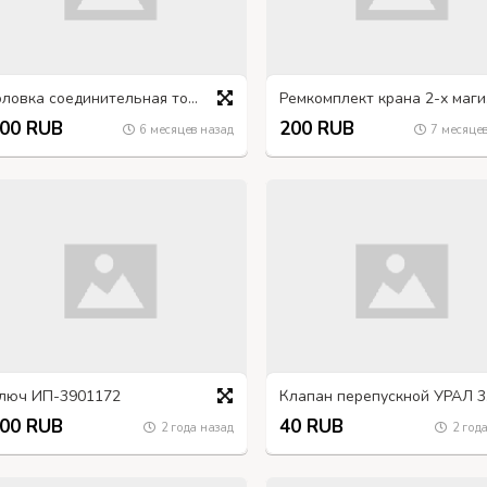
Головка соединительная тормозной системы прицепа (старого образца, металлическая)
Ремкомпл
00 RUB
200 RUB
6 месяцев назад
7 месяцев
люч ИП-3901172
Клап
00 RUB
40 RUB
2 года назад
2 года