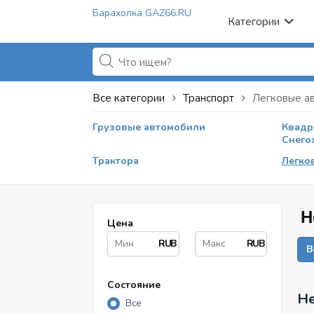
Барахолка GAZ66.RU
Категории
Все категории
Транспорт
Легковые а
Грузовые автомобили
Квадр
Снего
Трактора
Легко
Н
Цена
RUB
RUB
В
Состояние
Не
Все