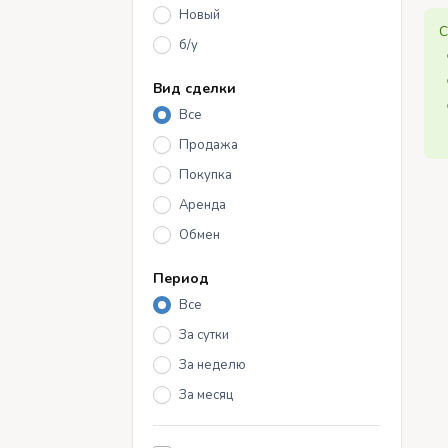
Новый
С
б/у
Вид сделки
Все
Продажа
Покупка
Аренда
Обмен
Период
Все
За сутки
За неделю
За месяц