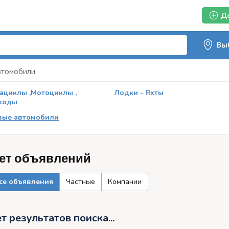
Д
втомобили
ациклы ,Мотоциклы ,
Лодки - Яхты
ходы
вые автомобили
ет объявлений
се объявления
Частные
Компании
т результатов поиска...