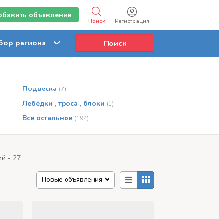
обавить объявление
Поиск
Регистрация
Поиск
Подвеска
(7)
Лебёдки , троса , блоки
(1)
Все остальное
(194)
й - 27
Новые объявления