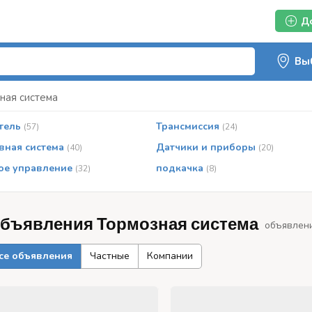
Д
ная система
тель
Трансмиссия
(57)
(24)
вная система
Датчики и приборы
(40)
(20)
ое управление
подкачка
(32)
(8)
бъявления Тормозная система
объявлени
се объявления
Частные
Компании