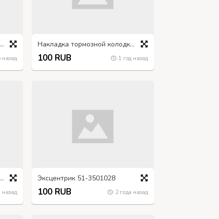
ект крана 2-х магистрального пневматического ЗИЛ, КАМАЗ
Накладка тормозной колодки ГАЗ-66
100 RUB
 назад
1 год назад
ан перепускной УРАЛ 375-3501048
Эксцентрик 51-3501028
100 RUB
 назад
2 года назад