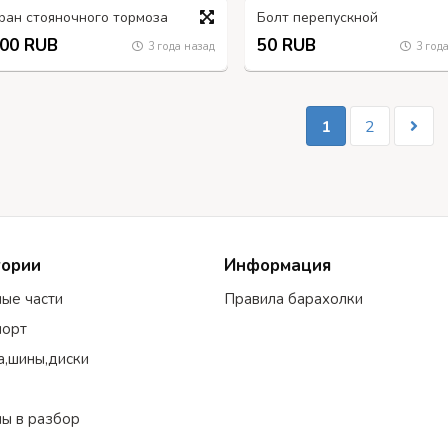
ран стояночного тормоза
Болт перепускной
00 RUB
50 RUB
3 года назад
3 года
1
2
гории
Информация
ные части
Правила барахолки
порт
а,шины,диски
ы в разбор