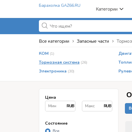
Барахолка GAZ66.RU
Категории
Все категории
Запасные части
Тормоз
КОМ
Двига
(1)
Тормозная система
Топли
(26)
Электроника
Рулев
(30)
О
Цена
RUB
RUB
В
Состояние
Все