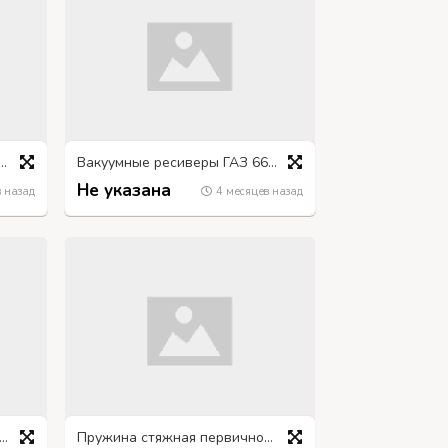
ный насос (алкаш, сикомат)
Вакуумные ресиверы ГАЗ 66 3307
Не указана
 назад
4 месяцев назад
о компрессора маслосъёмное КАМАЗ
Пружина стяжная первичной колодки ручного тормоза