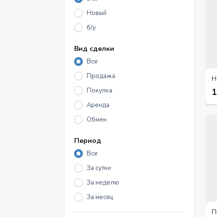
Новый
б/у
Вид сделки
Все
Продажа
Покупка
1
Аренда
Обмен
Период
Все
За сутки
За неделю
За месяц