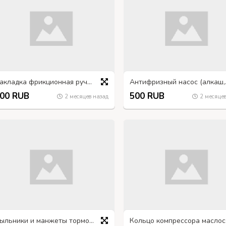
Накладка фрикционная ручного тормоза ГАЗ-66, 66-3507020
Антифриз
00 RUB
500 RUB
2 месяцев назад
2 месяцев
Пыльники и манжеты тормозного цилиндра переднего колеса ГАЗ-66
Кольц