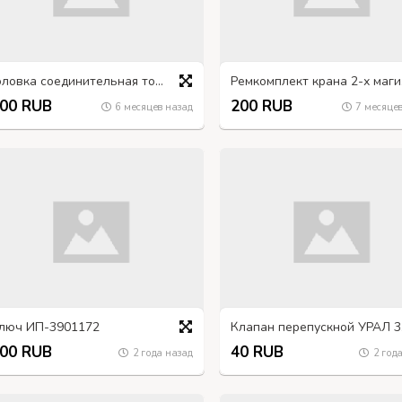
Головка соединительная тормозной системы прицепа (старого образца, металлическая)
Ремкомпл
00 RUB
200 RUB
6 месяцев назад
7 месяцев
люч ИП-3901172
Клап
00 RUB
40 RUB
2 года назад
2 года