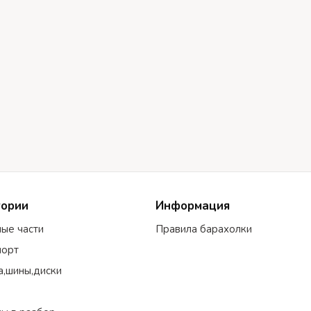
гории
Информация
ные части
Правила барахолки
порт
а,шины,диски