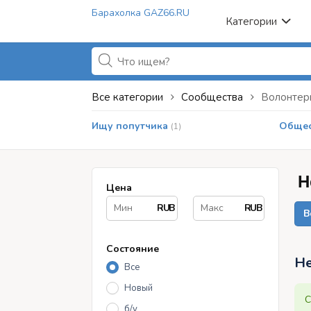
Барахолка GAZ66.RU
Категории
Все категории
Сообщества
Волонтер
Ищу попутчика
Общес
(1)
Н
Цена
RUB
RUB
В
Состояние
Не
Все
Новый
С
б/у