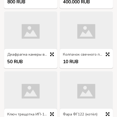
800 RUB
400.000 RUB
Диафрагма камеры включения переднего моста 131-1803225
Колпачок свечного провода на крышку трамблёра
50 RUB
10 RUB
Ключ трещотка ИП-172, квадрат на 17
Фара ФГ122 (котёл)