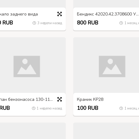
кало заднего вида
Бендикс 42020.42.3708600 УАЗ, ГАЗ
0 RUB
800 RUB
3 недели назад
1 месяц 
Клапан бензонасоса 130-1106026
Краник КР28
 RUB
100 RUB
1 неделю назад
1 месяц 