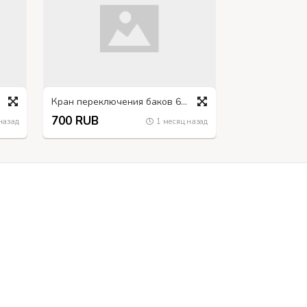
Кран переключения баков 66-1104160, ПП8-Т, ГАЗ-66
700 RUB
назад
1 месяц назад