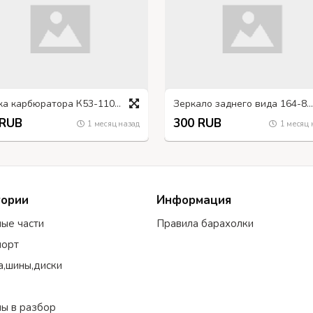
Сетка карбюратора К53-1107375
Зеркало заднего вида 164-8201015-01
 RUB
300 RUB
1 месяц назад
1 месяц 
гории
Информация
ные части
Правила барахолки
порт
а,шины,диски
ы в разбор