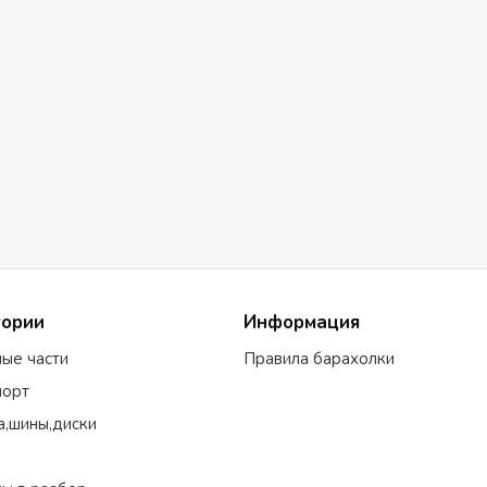
гории
Информация
ные части
Правила барахолки
порт
а,шины,диски