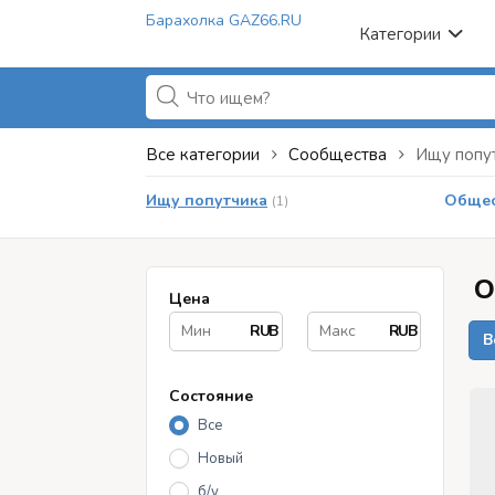
Барахолка GAZ66.RU
Категории
Все категории
Сообщества
Ищу попу
Ищу попутчика
Общес
(1)
О
Цена
RUB
RUB
В
Состояние
Все
Новый
б/у