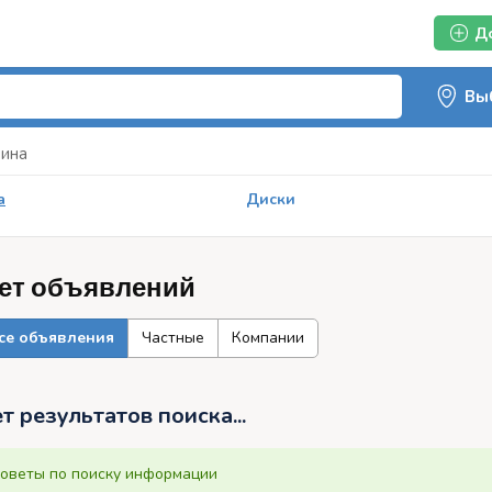
Д
ина
а
Диски
ет объявлений
се объявления
Частные
Компании
т результатов поиска...
оветы по поиску информации