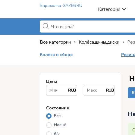
Барахолка GAZ66.RU
Категории
Все категории
Колёса,шины,диски
Рез
Колёса в сборе
Резин
Н
Цена
RUB
RUB
В
Состояние
Не
Все
Новый
С
б/у