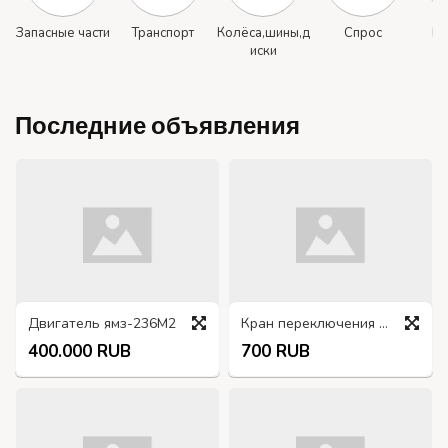
Запасные части
Транспорт
Колёса,шины,д
Спрос
Ма
иски
р
Последние объявления
Двигатель ямз-236М2
Кран переключения баков 66-1104160, ПП8-Т, ГАЗ-66
400.000 RUB
700 RUB