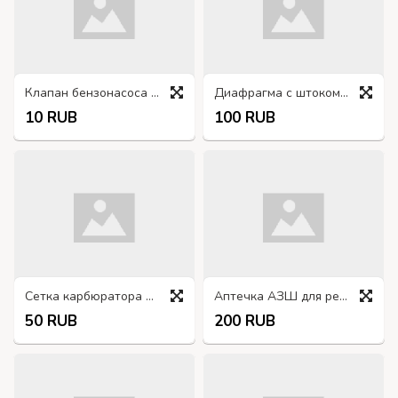
Клапан бензонасоса 130-1106026
Диафрагма с штоком 130-1107515
10 RUB
100 RUB
Сетка карбюратора К53-1107375
Аптечка АЗШ для ремонта пневматических шин
50 RUB
200 RUB